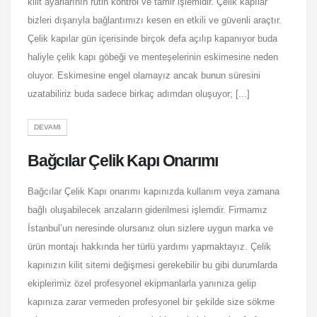
kilit ayarlarının rutin kontrol ve tamir işlemidir. Çelik kapılar
bizleri dışarıyla bağlantımızı kesen en etkili ve güvenli araçtır.
Çelik kapılar gün içerisinde birçok defa açılıp kapanıyor buda
haliyle çelik kapı göbeği ve menteşelerinin eskimesine neden
oluyor. Eskimesine engel olamayız ancak bunun süresini
uzatabiliriz buda sadece birkaç adımdan oluşuyor; [...]
DEVAMI
Bağcılar Çelik Kapı Onarımı
Bağcılar Çelik Kapı onarımı kapınızda kullanım veya zamana
bağlı oluşabilecek arızaların giderilmesi işlemdir. Firmamız
İstanbul’un neresinde olursanız olun sizlere uygun marka ve
ürün montajı hakkında her türlü yardımı yapmaktayız. Çelik
kapınızın kilit sitemi değişmesi gerekebilir bu gibi durumlarda
ekiplerimiz özel profesyonel ekipmanlarla yanınıza gelip
kapınıza zarar vermeden profesyonel bir şekilde size sökme