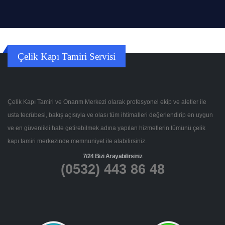
Çelik Kapı Tamiri Servisi
Çelik Kapı Tamiri ve Onarım Merkezi olarak profesyonel ekip ve aletler ile
usta tecrübesi, bakış açısıyla ve olası tüm ihtimalleri değerlendirip en uygun
ve en güvenlikli hale getirebilmek adına yapılan hizmetlerin tümünü çelik
kapı tamiri merkezinde memnuniyet ile alabilirsiniz.
7/24 Bizi Arayabilirsiniz
(0532) 443 86 48