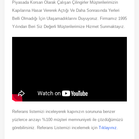
Piyasada Korsan Olarak Çalışan Çilingirler Müşterilerimizin
Kapılarına Hasar Vererek Açtığı Ve Daha Sonrasında Yerleri
Belli Olmadığı İçin Ulaşamadıklarını Duyuyoruz. Firmamız 1995
Yılından Beri Siz Değerli Müşterilerimize Hizmet Sunmaktayız.
Referans listemizi inceleyerek kapınızın sorununa benzer
yüzlerce arızayı %100 müşteri memnuniyeti ile çözdüğümüzü
görebilirsiniz. Referans Listemizi incelemek için
Tıklayınız.