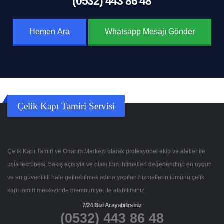
(0532) 443 86 48
Hemen Ara
Whatsapp Mesajı Gönder
Çelik Kapı Tamiri Servisi
Çelik Kapı Tamiri ve Onarım Merkezi olarak profesyonel ekip ve aletler ile
usta tecrübesi, bakış açısıyla ve olası tüm ihtimalleri değerlendirip en uygun
ve en güvenlikli hale getirebilmek adına yapılan hizmetlerin tümünü çelik
kapı tamiri merkezinde memnuniyet ile alabilirsiniz.
7/24 Bizi Arayabilirsiniz
(0532) 443 86 48